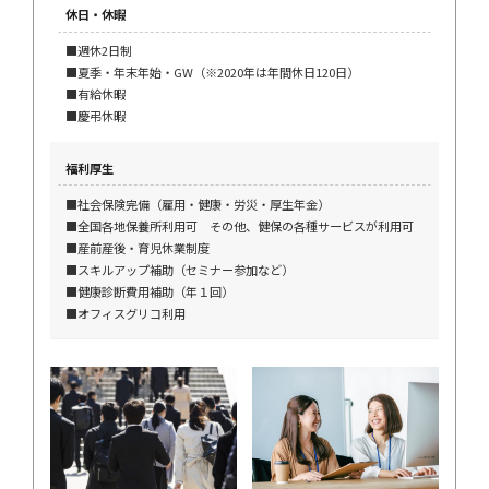
休日・休暇
■週休2日制
■夏季・年末年始・GW（※2020年は年間休日120日）
■有給休暇
■慶弔休暇
福利厚生
■社会保険完備（雇用・健康・労災・厚生年金）
■全国各地保養所利用可 その他、健保の各種サービスが利用可
■産前産後・育児休業制度
■スキルアップ補助（セミナー参加など）
■健康診断費用補助（年１回）
■オフィスグリコ利用