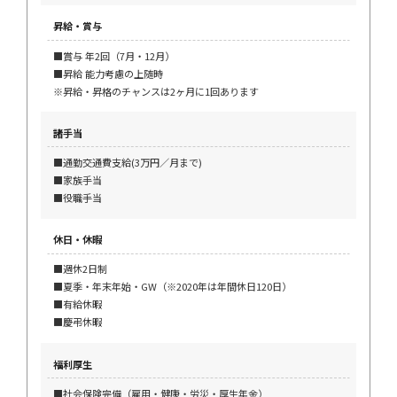
昇給・賞与
■賞与 年2回（7月・12月）
■昇給 能力考慮の上随時
※昇給・昇格のチャンスは2ヶ月に1回あります
諸手当
■通勤交通費支給(3万円／月まで)
■家族手当
■役職手当
休日・休暇
■週休2日制
■夏季・年末年始・GW（※2020年は年間休日120日）
■有給休暇
■慶弔休暇
福利厚生
■社会保険完備（雇用・健康・労災・厚生年金）