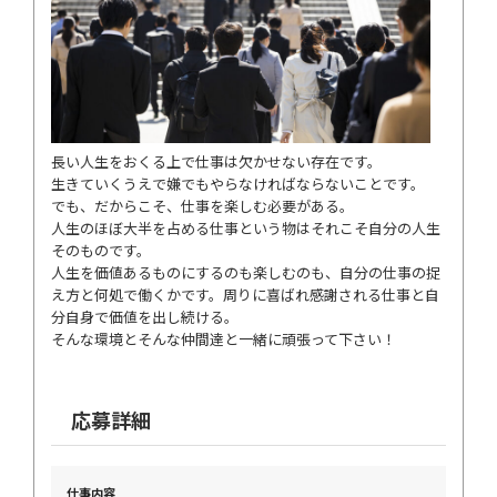
TOP
COMPANY
長い人生をおくる上で仕事は欠かせない存在です。
生きていくうえで嫌でもやらなければならないことです。
RECRUIT
ACCESS
でも、だからこそ、仕事を楽しむ必要がある。
人生のほぼ大半を占める仕事という物はそれこそ自分の人生
そのものです。
0187-86-7511
人生を価値あるものにするのも楽しむのも、自分の仕事の捉
え方と何処で働くかです。周りに喜ばれ感謝される仕事と自
分自身で価値を出し続ける。
お問い合わせ
そんな環境とそんな仲間達と一緒に頑張って下さい！
応募詳細
仕事内容