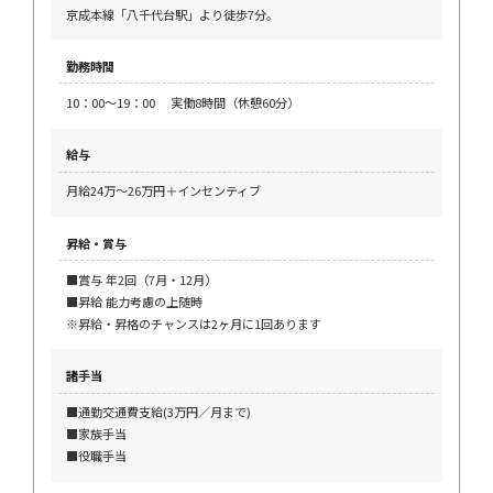
京成本線「八千代台駅」より徒歩7分。
勤務時間
10：00～19：00 実働8時間（休憩60分）
給与
月給24万～26万円＋インセンティブ
昇給・賞与
■賞与 年2回（7月・12月）
■昇給 能力考慮の上随時
※昇給・昇格のチャンスは2ヶ月に1回あります
諸手当
■通勤交通費支給(3万円／月まで)
■家族手当
■役職手当